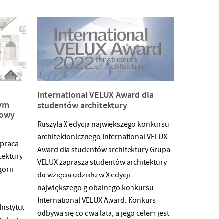
https://www.architekturaibiznes.pl/nagroda-
publicznosci-najlepszy-dyplom-
sceJury
architektura2020,9637.html?
różnień,
utm_source=newsletter&utm_medium=email&utm_cam
 na
dzińcu
ównież
International VELUX Award dla
nym
studentów architektury
ogów
dowy
oza
Ruszyła X edycja największego konkursu
ane
architektonicznego International VELUX
 praca
Award dla studentów architektury Grupa
tektury
Berest,
VELUX zaprasza studentów architektury
gorii
rzak,
do wzięcia udziału w X edycji
na
największego globalnego konkursu
International VELUX Award. Konkurs
nstytut
odbywa się co dwa lata, a jego celem jest