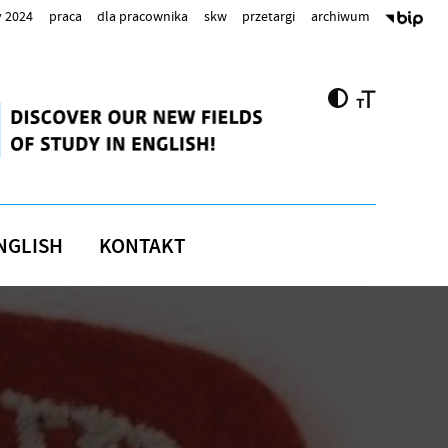
 2024
praca
dla pracownika
skw
przetargi
archiwum
NGLISH
KONTAKT