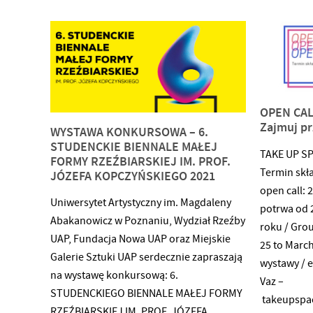
OPEN CAL
Zajmuj pr
WYSTAWA KONKURSOWA – 6.
STUDENCKIE BIENNALE MAŁEJ
TAKE UP SP
FORMY RZEŹBIARSKIEJ IM. PROF.
Termin skła
JÓZEFA KOPCZYŃSKIEGO 2021
open call:
Uniwersytet Artystyczny im. Magdaleny
potrwa od 
Abakanowicz w Poznaniu, Wydział Rzeźby
roku / Grou
UAP, Fundacja Nowa UAP oraz Miejskie
25 to Marc
Galerie Sztuki UAP serdecznie zapraszają
wystawy / e
na wystawę konkursową: 6.
Vaz –
STUDENCKIEGO BIENNALE MAŁEJ FORMY
takeupspa
RZEŹBIARSKIEJ IM. PROF. JÓZEFA