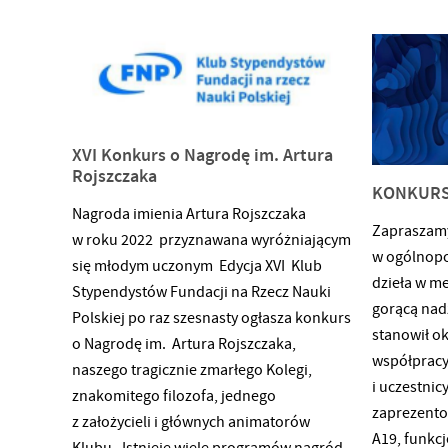
wykorzystywany jako graficzny znak
(Meksyk, Bo
rozpoznawczy wszystkich działań IPN
Serbia, Hol
o charakterze edukacyjnym, naukowym
Wybrane na
i upamiętniającym realizowanych
Nagroda Pr
w latach 2022–2025 w ramach projektu
Najlepszą K
w kraju i za granicą. Laureaci otrzymują
XVI Konkurs o Nagrodę im. Artura
Graphic Des
Rojszczaka
nagrody finansowe: odpowiednio za
w 2015 rok
KONKURS 
zajęcie I miejsca – 17 000 zł, II miejsca – 12
Projektowa
Nagroda imienia Artura Rojszczaka
000 zł, III miejsca – 7 000 zł. Projekty
Zapraszamy
w roku 2022 przyznawana wyróżniającym
logotypów należy
w ogólnopo
się młodym uczonym Edycja XVI Klub
dzieła w m
Stypendystów Fundacji na Rzecz Nauki
gorącą nad
Polskiej po raz szesnasty ogłasza konkurs
stanowił ok
o Nagrodę im. Artura Rojszczaka,
współpracy,
naszego tragicznie zmarłego Kolegi,
i uczestni
znakomitego filozofa, jednego
zaprezento
z założycieli i głównych animatorów
A19, funkc