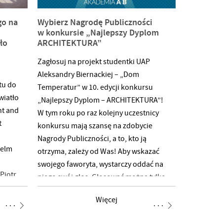
go na
Wybierz Nagrodę Publiczności
w konkursie „Najlepszy Dyplom
ło
ARCHITEKTURA”
Zagłosuj na projekt studentki UAP
Aleksandry Biernackiej – „Dom
tu do
Temperatur” w 10. edycji konkursu
wiatło
„Najlepszy Dyplom – ARCHITEKTURA”!
ht and
W tym roku po raz kolejny uczestnicy
t
konkursu mają szansę na zdobycie
Nagrody Publiczności, a to, kto ją
helm
otrzyma, zależy od Was! Aby wskazać
swojego faworyta, wystarczy oddać na
Piotr
niego swój głos. Głosować można tylko
icz
raz wyłącznie na jeden projekt*.
Więcej
wało
Głosowanie trwa do 20 stycznia 2022
roku do godz. 23:59. GŁOSOWANIE >>