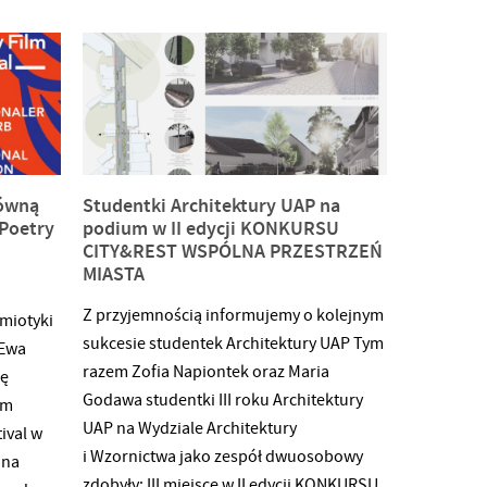
narzędzi (m.in. pakiet Articulate 360,
Vyond) z poszanowaniem praw
autorskich i ochrony danych osobowych,
§ planowanie, realizacja, montaż, edycja
nagrań audio / wideo oraz transmisji na
żywo,§ obsługa platform e-learningowych
stosownie do nadanych
łówną
Studentki Architektury UAP na
uprawnień,§ dbałość o wysoki poziom UX
Poetry
podium w II edycji KONKURSU
dla wdrażanych zasobów i interakcji
CITY&REST WSPÓLNA PRZESTRZEŃ
MIASTA
edukacyjnych,§ współpraca
z pracownikami UMP i partnerami
Z przyjemnością informujemy o kolejnym
miotyki
zewnętrznymi na rzecz optymalizacji
sukcesie studentek Architektury UAP Tym
 Ewa
procesu edukacyjnego realizowanego
razem Zofia Napiontek oraz Maria
dę
metodami zdalnymi przez UMP,
Godawa studentki III roku Architektury
ym
UAP na Wydziale Architektury
ival w
i Wzornictwa jako zespół dwuosobowy
ana
zdobyły: III miejsce w II edycji KONKURSU