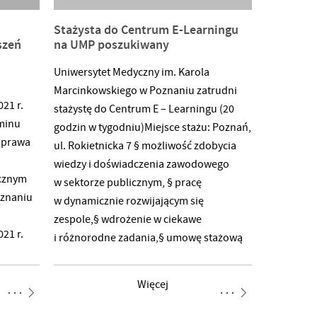
.
Stażysta do Centrum E-Learningu
szeń
na UMP poszukiwany
Uniwersytet Medyczny im. Karola
Marcinkowskiego w Poznaniu zatrudni
21 r.
stażystę do Centrum E – Learningu (20
minu
godzin w tygodniu)Miejsce stażu: Poznań,
 prawa
ul. Rokietnicka 7 § możliwość zdobycia
wiedzy i doświadczenia zawodowego
ycznym
w sektorze publicznym, § pracę
oznaniu
w dynamicznie rozwijającym się
zespole,§ wdrożenie w ciekawe
21 r.
i różnorodne zadania,§ umowę stażową
na czas określony. Czego się nauczysz
i czym się będziesz zajmować: § tworzenie
Więcej
zasobów i interakcji edukacyjnych
niu
z wykorzystaniem dedykowanych