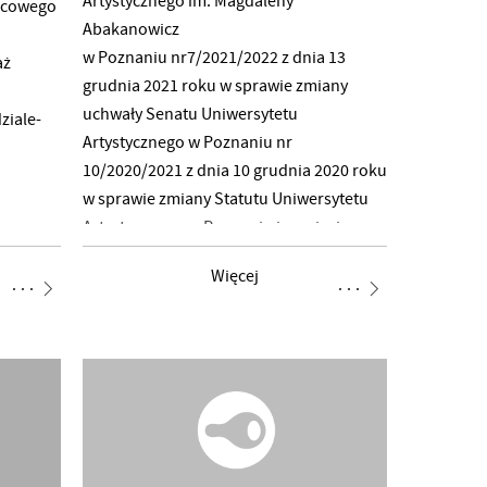
Artystycznego im. Magdaleny
żcowego
Abakanowicz
w Poznaniu nr7/2021/2022 z dnia 13
aż
grudnia 2021 roku w sprawie zmiany
uchwały Senatu Uniwersytetu
ziale-
Artystycznego w Poznaniu nr
10/2020/2021 z dnia 10 grudnia 2020 roku
w sprawie zmiany Statutu Uniwersytetu
Artystycznego w Poznaniu i przyjęcia
tekstu jednolitego. UCHWAŁA SENATU NR
Więcej
7 2021 2022 UCHWAŁA SENATU NR 7 2021
2022 Załącznik – STATUT UAP