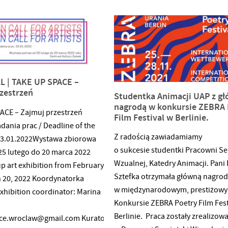
L | TAKE UP SPACE –
zestrzeń
Studentka Animacji UAP z g
nagrodą w konkursie ZEBRA 
ACE – Zajmuj przestrzeń
Film Festival w Berlinie.
dania prac / Deadline of the
Z radością zawiadamiamy
 23.01.2022Wystawa zbiorowa
o sukcesie studentki Pracowni Se
25 lutego do 20 marca 2022
Wzualnej, Katedry Animacji. Pani
p art exhibition from February
Sztefka otrzymała główną nagro
h 20, 2022 Koordynatorka
w międzynarodowym, prestiżow
xhibition coordinator: Marina
Konkursie ZEBRA Poetry Film Fest
Berlinie. Praca zostały zrealizow
ce.wroclaw@gmail.com Kuratorka