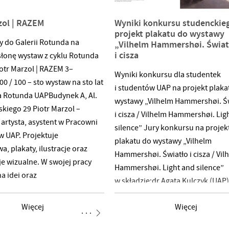
zol | RAZEM
Wyniki konkursu studenckie
projekt plakatu do wystawy
 do Galerii Rotunda na
„Vilhelm Hammershøi. Świat
i cisza
słonę wystaw z cyklu Rotunda
otr Marzol | RAZEM 3–
Wyniki konkursu dla studentek
00 / 100 – sto wystaw na sto lat
i studentów UAP na projekt plaka
a Rotunda UAPBudynek A, Al.
wystawy „Vilhelm Hammershøi. Ś
kiego 29 Piotr Marzol –
i cisza / Vilhelm Hammershøi. Lig
 artysta, asystent w Pracowni
silence” Jury konkursu na projek
 UAP. Projektuje
plakatu do wystawy „Vilhelm
, plakaty, ilustracje oraz
Hammershøi. Światło i cisza / Vil
je wizualne. W swojej pracy
Hammershøi. Light and silence”
na idei oraz
w składzie:dr Agata Kulczyk (UAP)
owanej jej formie. Jego prace
Grzywacz (UAP)Martyna Łukasiew
ntowane i nagradzane na
Więcej
Więcej
(MNP)Paweł Oses (MNP)zdecydo
stawach z obszaru grafiki
o następującym rozstrzygnięciu
półczesnej w Polsce i za granicą