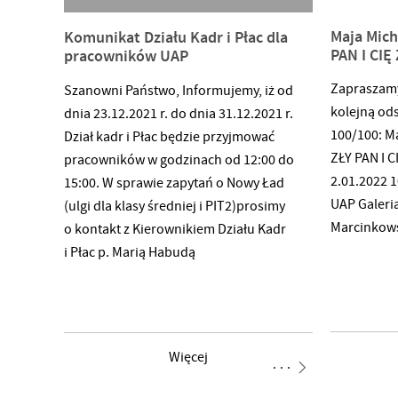
Maja Mich
Komunikat Działu Kadr i Płac dla
PAN I CIĘ
pracowników UAP
Zapraszamy
Szanowni Państwo, Informujemy, iż od
kolejną od
dnia 23.12.2021 r. do dnia 31.12.2021 r.
100/100: M
Dział kadr i Płac będzie przyjmować
ZŁY PAN I 
pracowników w godzinach od 12:00 do
2.01.2022 1
15:00. W sprawie zapytań o Nowy Ład
UAP Galeri
(ulgi dla klasy średniej i PIT2)prosimy
Marcinkow
o kontakt z Kierownikiem Działu Kadr
i Płac p. Marią Habudą
Więcej