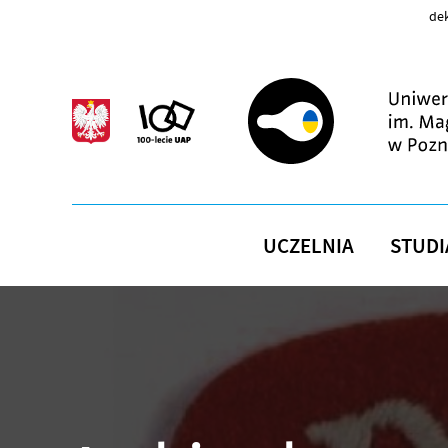
Przejdź do treści
dek
UCZELNIA
STUDI