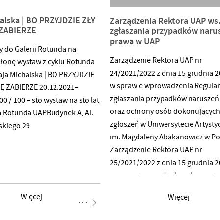
alska | BO PRZYJDZIE ZŁY
Zarządzenia Rektora UAP ws
 ZABIERZE
zgłaszania przypadków naru
prawa w UAP
 do Galerii Rotunda na
Zarządzenie Rektora UAP nr
słonę wystaw z cyklu Rotunda
24/2021/2022 z dnia 15 grudnia 20
aja Michalska | BO PRZYJDZIE
w sprawie wprowadzenia Regula
CIĘ ZABIERZE 20.12.2021–
zgłaszania przypadków naruszeń
00 / 100 – sto wystaw na sto lat
oraz ochrony osób dokonujących
a Rotunda UAPBudynek A, Al.
zgłoszeń w Uniwersytecie Artyst
skiego 29
im. Magdaleny Abakanowicz w P
Zarządzenie Rektora UAP nr
25/2021/2022 z dnia 15 grudnia 20
w sprawie zespołu ds. zgłaszania
przypadków naruszeń prawa
Więcej
Więcej
w Uniwersytecie Artystycznym im.
Magdaleny Abakanowicz w Pozna