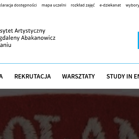
laracja dostępności
mapa uczelni
rozkład zajęć
e-dziekanat
wybory
A
REKRUTACJA
WARSZTATY
STUDY IN E