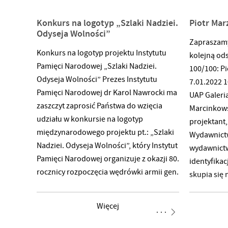
Konkurs na logotyp „Szlaki Nadziei.
Piotr Mar
Odyseja Wolności”
Zapraszamy
Konkurs na logotyp projektu Instytutu
kolejną od
Pamięci Narodowej „Szlaki Nadziei.
100/100: Pi
Odyseja Wolności” Prezes Instytutu
7.01.2022 1
Pamięci Narodowej dr Karol Nawrocki ma
UAP Galeri
zaszczyt zaprosić Państwa do wzięcia
Marcinkows
udziału w konkursie na logotyp
projektant,
międzynarodowego projektu pt.: „Szlaki
Wydawnictw
Nadziei. Odyseja Wolności”, który Instytut
wydawnictwa
Pamięci Narodowej organizuje z okazji 80.
identyfikac
rocznicy rozpoczęcia wędrówki armii gen.
skupia się 
Andersa ewakuowanej z ZSRS. Celem
podporządk
konkursu jest wyłonienie logotypu
były preze
Więcej
projektu IPN ”Szlaki Nadziei. Odyseja
licznych wy
Wolności”. Logotyp będzie
i sztuki ws