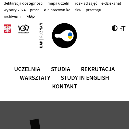
Przejdź do treści
deklaracja dostępności
mapa uczelni
rozkład zajęć
e-dziekanat
wybory 2024
praca
dla pracownika
skw
przetargi
archiwum
UCZELNIA
STUDIA
REKRUTACJA
WARSZTATY
STUDY IN ENGLISH
KONTAKT