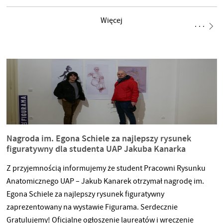
szczególnie istotne? Czy i jak kryteria oceny zmieniają się
w czasie?Na te i inne pytania spróbują odpowiedzieć:
Więcej
historyczka architektury Anna Cymer, dziennikarka
i reporterka Anna Dudzińska, architekt i krytyk
architektury Grzegorz Stiasny, krytyk i kurator Marcin
Szczelina, architekt, publicysta i uczestnik okrągłego stołu
Nowego Europejskiego Bauhausu Hubert Trammer oraz
krytyczka architektury, redaktor naczelna miesięcznika
„Architektura-murator” Ewa P. Porębska. Spotkanie
poprowadzi Tomasz Fudala, historyk sztuki i
Nagroda im. Egona Schiele za najlepszy rysunek
figuratywny dla studenta UAP Jakuba Kanarka
Z przyjemnością informujemy że student Pracowni Rysunku
Anatomicznego UAP – Jakub Kanarek otrzymał nagrodę im.
Egona Schiele za najlepszy rysunek figuratywny
zaprezentowany na wystawie Figurama. Serdecznie
Gratulujemy! Oficjalne ogłoszenie laureatów i wręczenie