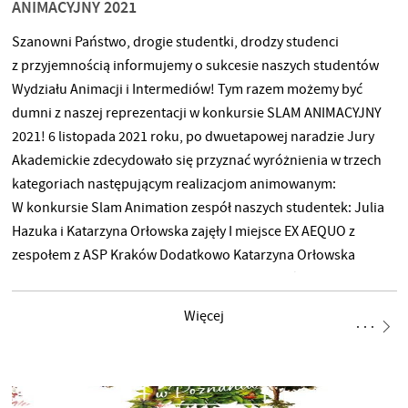
ANIMACYJNY 2021
Szanowni Państwo, drogie studentki, drodzy studenci
z przyjemnością informujemy o sukcesie naszych studentów
Wydziału Animacji i Intermediów! Tym razem możemy być
dumni z naszej reprezentacji w konkursie SLAM ANIMACYJNY
2021! 6 listopada 2021 roku, po dwuetapowej naradzie Jury
Akademickie zdecydowało się przyznać wyróżnienia w trzech
kategoriach następującym realizacjom animowanym:
W konkursie Slam Animation zespół naszych studentek: Julia
Hazuka i Katarzyna Orłowska zajęły I miejsce EX AEQUO z
zespołem z ASP Kraków Dodatkowo Katarzyna Orłowska
w konkursie etiud zdobyła nagrodę publiczności oraz
wyróżnienie od jury akademickiego za film „Dystans”
Więcej
OGROMNE GRATULACJE! Animation Slam 2021. Festiwal
Animacji Żywej To już druga edycja Festiwalu Animacji Żywej
ANIMATION SLAM. W inicjatywie mającej na celu integrację
młodych ludzi zajmujących się animacją filmową i użytkową