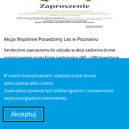
biorą udział dwuosobowe zespoły studenckie reprezentujące
Akcja Wspólnie Posadzimy Las w Poznaniu
Serdecznie zapraszamy do udziału w akcji sadzenia drzew
organizowanej przez firmę partnerską UAP – UWI Inwestycje
S.A.
W celach funkcjonalnych i statystycznych strona
Więcej
cookies.
wykorzystuje pliki
Zaakceptuj używanie tych plików zgodnie z ustawieniami
twojej przeglądarki internetowej.
Akceptuj