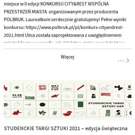
miejsce w II edycji KONKURSU CITY&REST WSPÓLNA
PRZESTRZEŃ MIASTA organizowanym przez producenta
POLBRUK. Laureatkom serdecznie gratulujemy! Pełne wyniki
konkursu: https://www.polbruk.pl/pl/konkurs-cityandrest-
2021.html Ulica została zaprojektowana z uwzględnieniem
założeń formy woonerfu, jak i błękitno-zielonej architektury.
Woonerf to przestrzeń, która ma być bezpieczna, przyjazna
Więcej
w użytkowaniu i przystosowana do potrzeb wszystkich grup
zainteresowanych, tj. pieszych, rowerzystów i kierowców. Ma
służyć zarówno mieszkańcom, jak i turystom – niezależnie od
wieku, orientacji czy stopnia sprawności. W Projekcie
zachowana została myśl “safety by design”, dzięki
której kładzie się nacisk na bezpieczeństwo i uspokojenie
ruchu samochodowego poprzez odpowiedni, przemyślany
koncept podnoszący także estetykę przestrzeni. Zachowano w
STUDENCKIE TARGI SZTUKI 2021 – edycja świąteczna