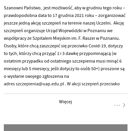
Szanowni Państwo, jest możliwość, aby w grudniu tego roku –
prawdopodobna data to 17 grudnia 2021 roku – zorganizować
jeszcze jedną akcję szczepień na terenie naszej Uczelni. Akcję
szczepień organizuje Urząd Wojewódzki w Poznaniu we
współpracy ze Szpitalem Miejskim im. F. Raszei w Poznaniu.
Osoby, które chcą zaszczepić się przeciwko Covid-19, dotyczy
to tych, którzy chcą przyjąć 1 i 3 dawkę przypominającą (w
ostatnim przypadku od ostatniego szczepienia musi minąć 6
miesięcy lub 5 miesięcy, jeśli dotyczy to osób 50+) proszone są
o wysłanie swojego zgłoszenia na
adres szczepienia@uap.edu.pl . W akcji sczepień przeciwko
Covid-19 mogą wziąć udział pracownicy i studenci
Uniwersytetu Artystycznego im. M. Abakanowicz w Poznaniu,
Więcej
ale także ich rodziny, przyjaciele i znajomi oraz osoby
postronne. Wszelkie oficjalne informacje dotyczące szczepień
znajdą Państwo w