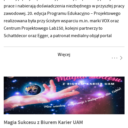
prace i nabierają doświadczenia niezbędnego w przyszłej pracy
zawodowej. 20. edycja Programu Edukacyjno – Projektowego
realizowana była przy ścisłym wsparciu m.in. marki VOX oraz
Centrum Projektowego Lab150, kolejni partnerzy to
Schattdecor oraz Egger, a patronat medialny objął portal
BIZNESmeble.pl. Wystawa projektów studentów odbyła się
w trakcie Targów Wnętrz Warsaw Home & Contract
Więcej
w październiku 2021. PE-P od lat stanowi alternatywną formę
kształcenia projektowego, która umożliwia studentom
rozpoczęcie pracy zawodowej od razu po ukończeniu studiów.
Jest to jedyny taki program w Polsce, stawiający na współpracę
początkujących
Magia Sukcesu z Biurem Karier UAM