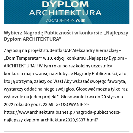
Wybierz Nagrodę Publiczności w konkursie „Najlepszy
Dyplom ARCHITEKTURA”
Zagłosuj na projekt studentki UAP Aleksandry Biernackiej –
„Dom Temperatur” w 10. edycji konkursu „Najlepszy Dyplom –
ARCHITEKTURA”! W tym roku po raz kolejny uczestnicy
konkursu mają szansę na zdobycie Nagrody Publiczności, a to,
kto ją otrzyma, zależy od Was! Aby wskazać swojego faworyta,
wystarczy oddać na niego swój głos. Głosować można tylko raz
wyłącznie na jeden projekt*. Głosowanie trwa do 20 stycznia
2022 roku do godz. 23:59. GŁOSOWANIE >>
https://www.architekturaibiznes.pl/nagroda-publicznosci-
najlepszy-dyplom-architektura2020,9637.html?
utm_source=newsletter&utm_medium=email&utm_campaign=ne