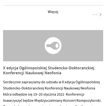
fotograficzne autorów, którzy gościli w Galerii Centrala
w minionych latach. Zachęcamy do obserwowania wydarzenia
Więcej
na FB, gdzie na bieżąco będziemy prezentować artystów,
książki oraz wybrane prace przeznaczone na sprzedaż – będzie
można rezerwować je online z odbiorem podczas kiermaszu,
który w tym roku trwać będzie
X edycja Ogólnopolskiej Studencko-Doktoranckiej
Konferencji Naukowej Neofonia
Serdecznie zapraszamy do udziału w X edycja Ogólnopolskiej
Studencko-Doktoranckiej Konferencji Naukowej Neofonia
która odbędzie się 19–20 stycznia 2022 Konferencji
towarzyszyć będzie Międzyuczelniany Koncert Kompozytorski.