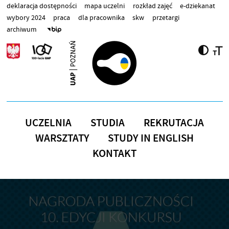
Przejdź do treści
deklaracja dostępności
mapa uczelni
rozkład zajęć
e-dziekanat
wybory 2024
praca
dla pracownika
skw
przetargi
archiwum
UCZELNIA
STUDIA
REKRUTACJA
WARSZTATY
STUDY IN ENGLISH
KONTAKT