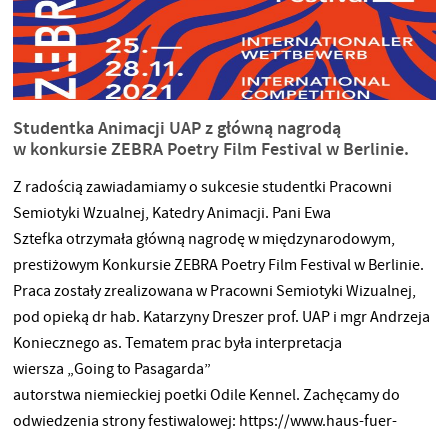
optymalizacji procesu edukacyjnego realizowanego metodami
zdalnymi przez UMP,
Studentka Animacji UAP z główną nagrodą
w konkursie ZEBRA Poetry Film Festival w Berlinie.
Z radością zawiadamiamy o sukcesie studentki Pracowni
Semiotyki Wzualnej, Katedry Animacji. Pani Ewa
Sztefka otrzymała główną nagrodę w międzynarodowym,
prestiżowym Konkursie ZEBRA Poetry Film Festival w Berlinie.
Praca zostały zrealizowana w Pracowni Semiotyki Wizualnej,
pod opieką dr hab. Katarzyny Dreszer prof. UAP i mgr Andrzeja
Koniecznego as. Tematem prac była interpretacja
wiersza „Going to Pasagarda”
autorstwa niemieckiej poetki Odile Kennel. Zachęcamy do
odwiedzenia strony festiwalowej: https://www.haus-fuer-
poesie.org/en/literaturwerkstatt-berlin/events/current-