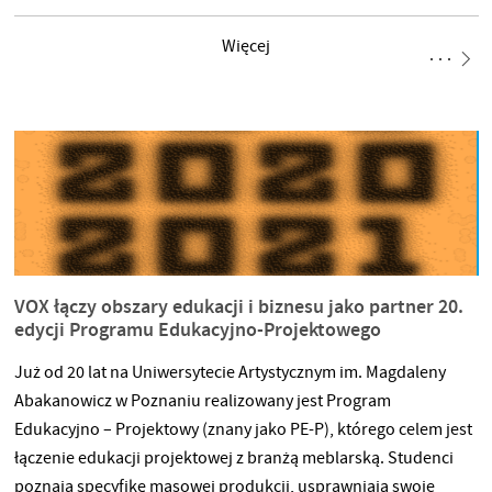
https://www.elle.pl/decoration/artykul/luksus-nie-wymaga-
przestrzeni-znamy-laureatow-konkursu-axor
Więcej
https://www.designalive.pl/luksus-nie-wymaga-przestrzeni-
znamy-laureatow-konkursu-marki-axor/ https://label-
magazine.com/wnetrza/artykuly/najpiekniejsze-projekty-
lazienek-znamy-laureatow-konkursu-axor
VOX łączy obszary edukacji i biznesu jako partner 20.
edycji Programu Edukacyjno-Projektowego
Już od 20 lat na Uniwersytecie Artystycznym im. Magdaleny
Abakanowicz w Poznaniu realizowany jest Program
Edukacyjno – Projektowy (znany jako PE-P), którego celem jest
łączenie edukacji projektowej z branżą meblarską. Studenci
poznają specyfikę masowej produkcji, usprawniają swoje