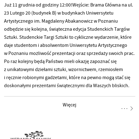
Już 11 grudnia od godziny 12:00!Wejście: Brama Główna na ul.
23 Lutego 20 (budynek B) w budynkach Uniwersytetu
Artystycznego im. Magdaleny Abakanowicz w Poznaniu
odbędzie się kolejna, świąteczna edycja Studenckich Targów
Sztuki. Studenckie Targi Sztuki to cykliczne wydarzenie, które
daje studentom i absolwentom Uniwersytetu Artystycznego
w Poznaniu możliwość prezentacji oraz sprzedaży swoich prac.
Po raz kolejny będą Państwo mieli okazję zapoznać się
z unikatowymi dziełami sztuki, wzornictwem, rzemiosłem
i ręcznie robionymi gadżetami, które na pewno mogą stać się
doskonałymi prezentami świątecznymi dla Waszych bliskich.
Ponadto, tegoroczna odsłona Targów przybiera zupełnie inną,
nową formułę. Do dyspozycji odbiorców zostanie
Więcej
udostępniona Platforma Internetowa Studenckich Targów
Sztuki, która będzie mieć charakter katalogowy
i niekomercyjny. Ma służyć jako przedsmak tego, co będzie
można zobaczyć w