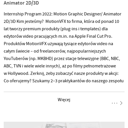
Animator 2D/3D
Internship Program 2022: Motion Graphic Designer/ Animator
2D/3D Kim jesteśmy? MotionVFX to firma, która od ponad 10
lat tworzy premium produkty (plug-ins i templates) dla
edytorów video pracujących m.in. na Apple Final Cut Pro.
Produktów MotionVFX używają tysiące edytorów video na
całym świecie – od freelancerów, najpopularniejszych
YouTuberów (np. MKBHD) przez stacje telewizyjne (BBC, NBC,
ABC, TVN i wiele wiele innych), aż po filmy pełnometrażowe
w Hollywood. Zerknij, żeby zobaczyć nasze produkty w akcji:
Co oferujemy? Szukamy 2–3 praktykantów do naszego zespołu
20 światowej klasy motion designerów. Szukamy kreatywnych
osób, które chcą do nas dołączyć, nauczyć się motion designu
Więcej
i potem zostać z nami na dłużej. Pełne ogłoszenie znajdziesz
tu: https://mvfx.co/joinus Jak wygląda proces rekrutacji? Złóż
aplikację (CV + link do portfolio) pod