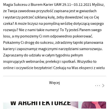
Magia Sukcesu z Biurem Karier UAM 29.11– 03.12.2021 Myślisz,
że Twoja zawodowa przyszłość zapisana jest w gwiazdach
i wystarczy potrzeć szklaną kulę, żeby dowiedzieć się co Cię
czeka? A może liczysz na pomyślną wróżbę dotyczącą swojego
rozwoju? Nie z nami takie numery! To Ty jesteś Panem swego
losu, a my pomożemy Ci nim odpowiednio pokierować.
Pokażemy Ci drogę do sukcesu, zdradzimy tajniki planowania
kariery i zapoznamyz magicznymi narzędziami samorozwoju.
Zapraszamy do udziału w całym tygodniu pełnym
inspirujących webinarów, prelekcji i spotkań. Wszystko to
online i oczywiście bezpłatnie! Czekają na Was eksperci z wielu
branż. Nie zwlekaji zapisz się już dzisiaj na wybrane webinary!
Więcej informacji oraz zapisy:
Więcej
https://tinyurl.com/MagiaSukcesu Zapraszamy! Biuro Karier
UAM wraz z Partnerami