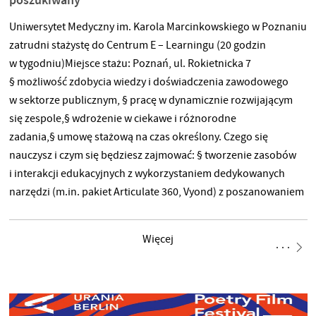
Uniwersytet Medyczny im. Karola Marcinkowskiego w Poznaniu
zatrudni stażystę do Centrum E – Learningu (20 godzin
w tygodniu)Miejsce stażu: Poznań, ul. Rokietnicka 7
§ możliwość zdobycia wiedzy i doświadczenia zawodowego
w sektorze publicznym, § pracę w dynamicznie rozwijającym
się zespole,§ wdrożenie w ciekawe i różnorodne
zadania,§ umowę stażową na czas określony. Czego się
nauczysz i czym się będziesz zajmować: § tworzenie zasobów
i interakcji edukacyjnych z wykorzystaniem dedykowanych
narzędzi (m.in. pakiet Articulate 360, Vyond) z poszanowaniem
praw autorskich i ochrony danych osobowych, § planowanie,
realizacja, montaż, edycja nagrań audio / wideo oraz transmisji
Więcej
na żywo,§ obsługa platform e-learningowych stosownie do
nadanych uprawnień,§ dbałość o wysoki poziom UX dla
wdrażanych zasobów i interakcji edukacyjnych,§ współpraca
z pracownikami UMP i partnerami zewnętrznymi na rzecz