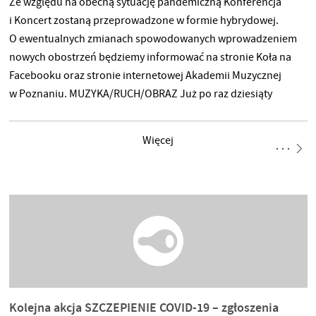
Ze względu na obecną sytuację pandemiczną Konferencja
i Koncert zostaną przeprowadzone w formie hybrydowej.
O ewentualnych zmianach spowodowanych wprowadzeniem
nowych obostrzeń będziemy informować na stronie Koła na
Facebooku oraz stronie internetowej Akademii Muzycznej
w Poznaniu. MUZYKA/RUCH/OBRAZ Już po raz dziesiąty
konferencja stanowić będzie okazję do wymiany myśli
i doświadczeń pomiędzy przedstawicielami głównych
Więcej
muzycznych ośrodków akademickich w Polsce. Tematem
tegorocznej edycji jest synteza trzech obszarów: muzyki, ruchu
i obrazu oraz ich wzajemnych relacji. Obecnie na gruncie
muzyki zaobserwować można tendencję do stopniowego
zacierania się dziedzin sztuk. Powszechne stało się już
wykorzystywanie elementów wizualnych, performatywnych czy
teatralnych. Kwestionowanie
Kolejna akcja SZCZEPIENIE COVID-19 – zgłoszenia