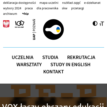
Przejdź do treści
deklaracja dostępności
mapa uczelni
rozkład zajęć
e-dziekanat
wybory 2024
praca
dla pracownika
skw
przetargi
archiwum
UCZELNIA
STUDIA
REKRUTACJA
WARSZTATY
STUDY IN ENGLISH
KONTAKT