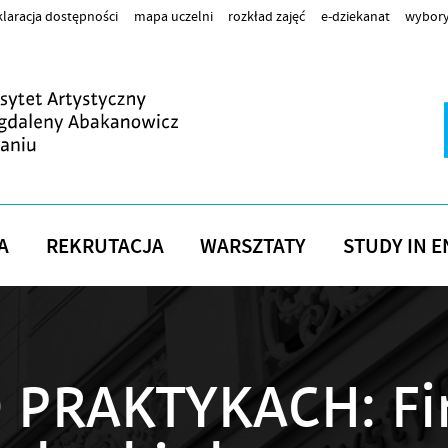
laracja dostępności
mapa uczelni
rozkład zajęć
e-dziekanat
wybory
A
REKRUTACJA
WARSZTATY
STUDY IN E
 PRAKTYKACH: Fi