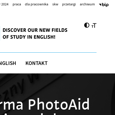
 2024
praca
dla pracownika
skw
przetargi
archiwum
NGLISH
KONTAKT
rma PhotoAid