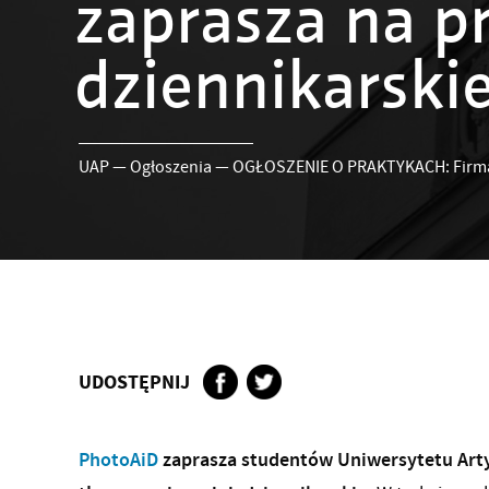
zaprasza na p
dziennikarski
UAP
—
Ogłoszenia
—
OGŁOSZENIE O PRAKTYKACH: Firma P
UDOSTĘPNIJ
PhotoAiD
zaprasza studentów Uniwersytetu Arty