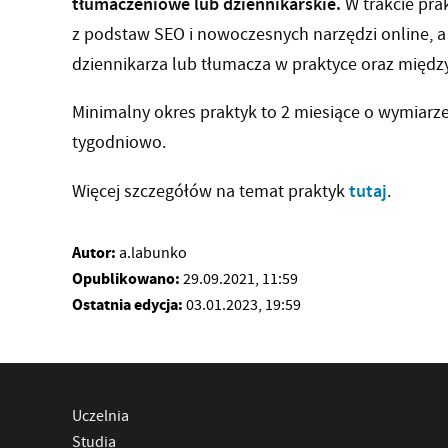
tłumaczeniowe lub dziennikarskie.
W trakcie pra
z podstaw SEO i nowoczesnych narzędzi online, a
dziennikarza lub tłumacza w praktyce oraz międ
Minimalny okres praktyk to 2 miesiące o wymiarze
tygodniowo.
tutaj
Więcej szczegółów na temat praktyk
.
Autor:
a.labunko
Opublikowano:
29.09.2021, 11:59
Ostatnia edycja:
03.01.2023, 19:59
Uczelnia
Studia