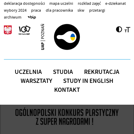
Przejdź do treści
deklaracja dostępności
mapa uczelni
rozkład zajęć
e-dziekanat
wybory 2024
praca
dla pracownika
skw
przetargi
archiwum
UCZELNIA
STUDIA
REKRUTACJA
WARSZTATY
STUDY IN ENGLISH
KONTAKT