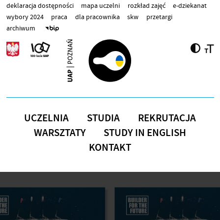
Przejdź do treści
deklaracja dostępności
mapa uczelni
rozkład zajęć
e-dziekanat
wybory 2024
praca
dla pracownika
skw
przetargi
archiwum
UCZELNIA
STUDIA
REKRUTACJA
WARSZTATY
STUDY IN ENGLISH
KONTAKT