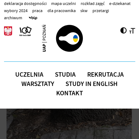
Przejdź do treści
deklaracja dostępności
mapa uczelni
rozkład zajęć
e-dziekanat
wybory 2024
praca
dla pracownika
skw
przetargi
archiwum
UCZELNIA
STUDIA
REKRUTACJA
WARSZTATY
STUDY IN ENGLISH
KONTAKT