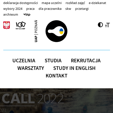
Przejdź do treści
deklaracja dostępności
mapa uczelni
rozkład zajęć
e-dziekanat
wybory 2024
praca
dla pracownika
skw
przetargi
archiwum
UCZELNIA
STUDIA
REKRUTACJA
WARSZTATY
STUDY IN ENGLISH
KONTAKT