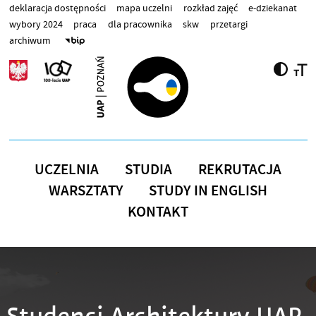
Przejdź do treści
deklaracja dostępności
mapa uczelni
rozkład zajęć
e-dziekanat
wybory 2024
praca
dla pracownika
skw
przetargi
archiwum
UCZELNIA
STUDIA
REKRUTACJA
WARSZTATY
STUDY IN ENGLISH
KONTAKT