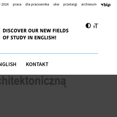
 2024
praca
dla pracownika
skw
przetargi
archiwum
NGLISH
KONTAKT