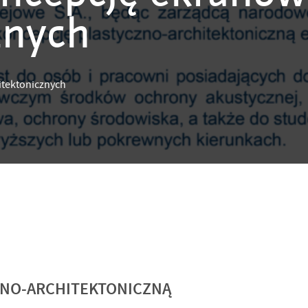
znych
itektonicznych
ZNO-ARCHITEKTONICZNĄ