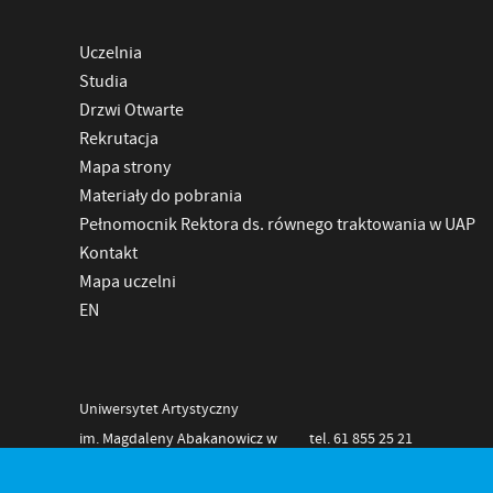
Uczelnia
Studia
Drzwi Otwarte
Rekrutacja
Mapa strony
Materiały do pobrania
Pełnomocnik Rektora ds. równego traktowania w UAP
Kontakt
Mapa uczelni
EN
Uniwersytet Artystyczny
im. Magdaleny Abakanowicz w
tel. 61 855 25 21
Poznaniu
NIP 778-11-28-625