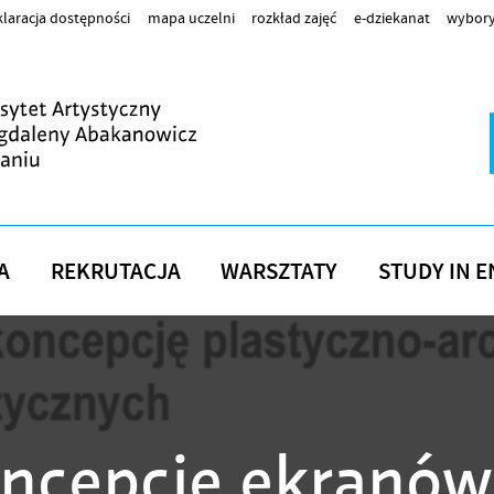
laracja dostępności
mapa uczelni
rozkład zajęć
e-dziekanat
wybory
A
REKRUTACJA
WARSZTATY
STUDY IN E
oncepcję ekranów