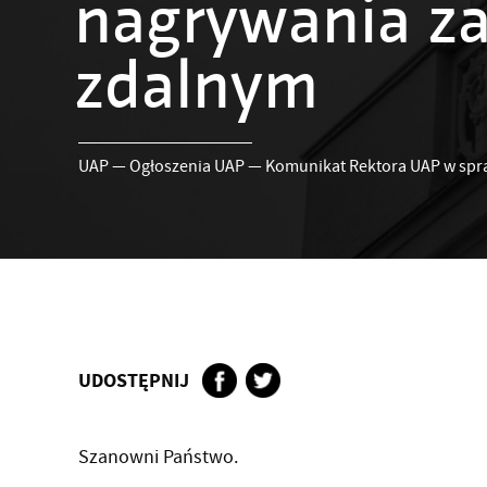
nagrywania za
zdalnym
UAP
—
Ogłoszenia UAP
—
Komunikat Rektora UAP w spra
UDOSTĘPNIJ
Szanowni Państwo.