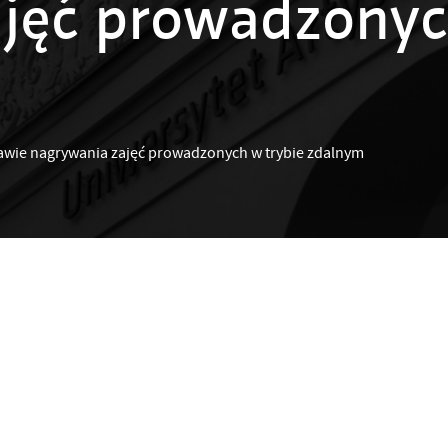
jęć prowadzonyc
wie nagrywania zajęć prowadzonych w trybie zdalnym