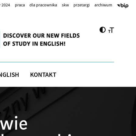
 2024
praca
dla pracownika
skw
przetargi
archiwum
NGLISH
KONTAKT
awie