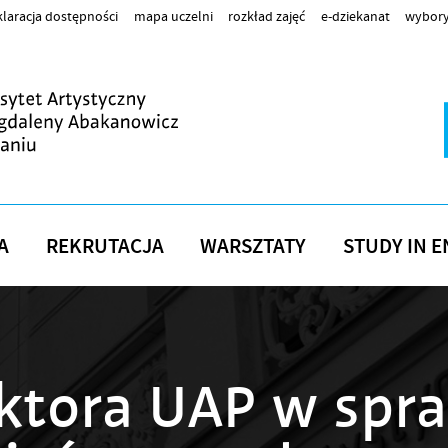
laracja dostępności
mapa uczelni
rozkład zajęć
e-dziekanat
wybory
A
REKRUTACJA
WARSZTATY
STUDY IN E
ktora UAP w spr