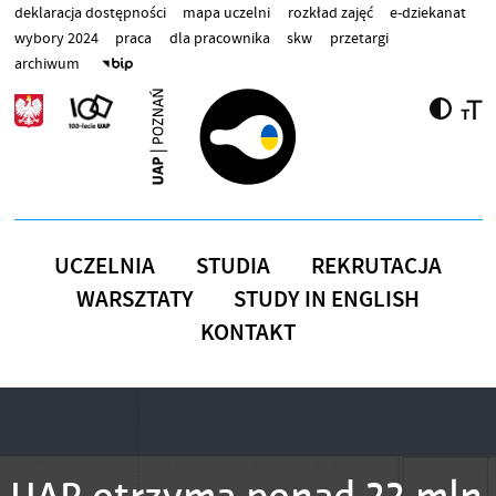
Przejdź do treści
deklaracja dostępności
mapa uczelni
rozkład zajęć
e-dziekanat
wybory 2024
praca
dla pracownika
skw
przetargi
archiwum
UCZELNIA
STUDIA
REKRUTACJA
WARSZTATY
STUDY IN ENGLISH
KONTAKT