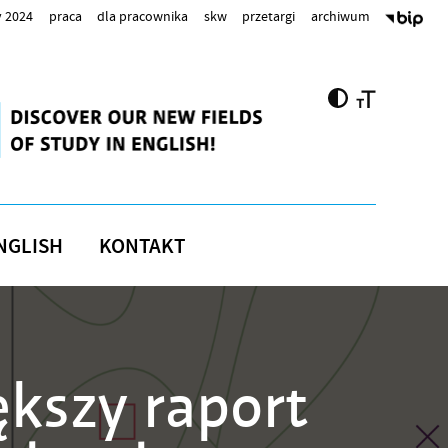
 2024
praca
dla pracownika
skw
przetargi
archiwum
NGLISH
KONTAKT
ększy raport