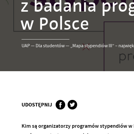
z badania pr
w Polsce
UAP
—
Dla studentów
—
„Mapa stypendiów III” – najwię
UDOSTĘPNIJ
Kim są organizatorzy programów stypendiów w P