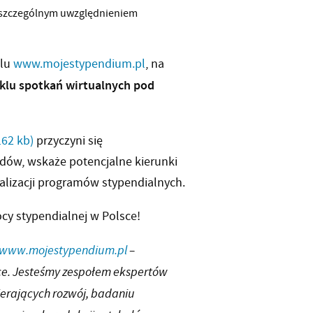
e szczególnym uwzględnieniem
alu
www.mojestypendium.pl
, na
klu spotkań wirtualnych pod
162 kb)
przyczyni się
ów, wskaże potencjalne kierunki
alizacji programów stypendialnych.
y stypendialnej w Polsce!
www.mojestypendium.pl
–
sce. Jesteśmy zespołem ekspertów
erających rozwój, badaniu