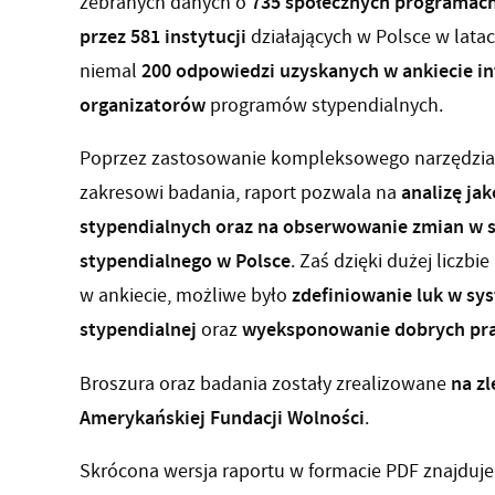
735 społecznych programach
zebranych danych o
przez 581 instytucji
działających w Polsce w lata
200 odpowiedzi uzyskanych w ankiecie i
niemal
organizatorów
programów stypendialnych.
Poprzez zastosowanie kompleksowego narzędzia, 
analizę ja
zakresowi badania, raport pozwala na
stypendialnych oraz na obserwowanie zmian w s
stypendialnego w Polsce
. Zaś dzięki dużej liczb
zdefiniowanie luk w s
w ankiecie, możliwe było
stypendialnej
wyeksponowanie dobrych prakt
oraz
na zl
Broszura oraz badania zostały zrealizowane
Amerykańskiej Fundacji Wolności
.
Skrócona wersja raportu w formacie PDF znajduje 