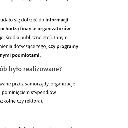
informacji
 udało się dotrzeć do
ochodzą finanse organizatorów
je, środki publiczne etc.). Innym
czy programy
nienia dotyczące tego,
innymi podmiotami.
sób było realizowane?
ane przez samorządy, organizacje
, z pominięciem stypendiów
zkolne czy rektora).