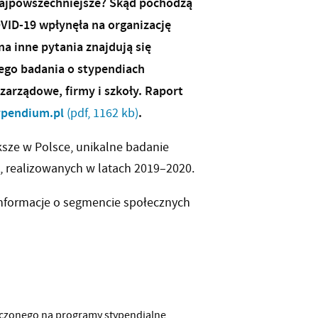
 najpowszechniejsze? Skąd pochodzą
VID-19 wpłynęła na organizację
a inne pytania znajdują się
ego badania o stypendiach
arządowe, firmy i szkoły. Raport
pendium.pl
.
(pdf, 1162 kb)
ksze w Polsce, unikalne badanie
 realizowanych w latach 2019–2020.
informacje o segmencie społecznych
aczonego na programy stypendialne,