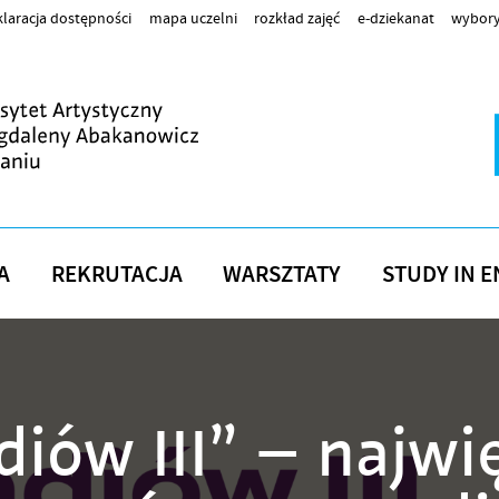
laracja dostępności
mapa uczelni
rozkład zajęć
e-dziekanat
wybory
A
REKRUTACJA
WARSZTATY
STUDY IN E
iów III” – najwi