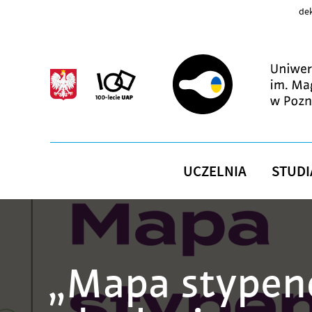
Przejdź do treści
dek
UCZELNIA
STUDI
„Mapa stypend