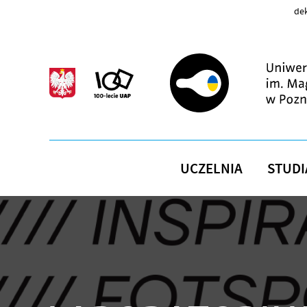
Przejdź do treści
dek
UCZELNIA
STUDI