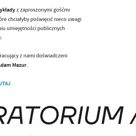
wykłady
z zaproszonymi gośćmi
óre chciałyby poświęcić nieco uwagi
niu umiejętności publicznych
.
racujący z nami doświadczeni
Adam Mazur
.
UTAJ