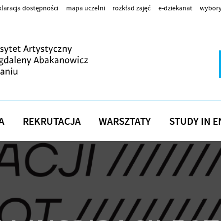
laracja dostępności
mapa uczelni
rozkład zajęć
e-dziekanat
wybory
A
REKRUTACJA
WARSZTATY
STUDY IN E