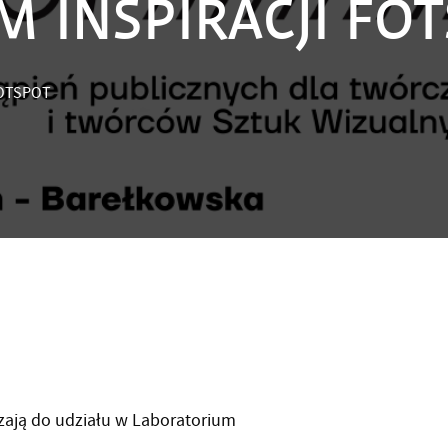
 INSPIRACJI FO
FOTSPOT
zają do udziału w Laboratorium