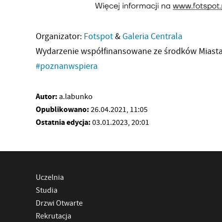
Organizator:
Fotspot
&
Galeria Centrala
Wydarzenie współfinansowane ze środków Miast
#poznanwspiera
Autor:
a.labunko
Opublikowano:
26.04.2021, 11:05
Ostatnia edycja:
03.01.2023, 20:01
Uczelnia
Studia
Drzwi Otwarte
Rekrutacja