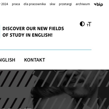
 2024
praca
dla pracownika
skw
przetargi
archiwum
NGLISH
KONTAKT