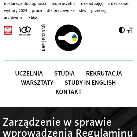
Przejdź do treści
deklaracja dostępności
mapa uczelni
rozkład zajęć
e-dziekanat
wybory 2024
praca
dla pracownika
skw
przetargi
archiwum
UCZELNIA
STUDIA
REKRUTACJA
WARSZTATY
STUDY IN ENGLISH
KONTAKT
Zarządzenie w sprawie
wprowadzenia Regulaminu