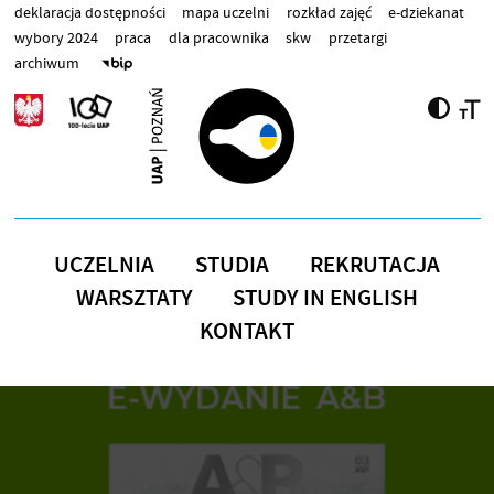
Przejdź do treści
deklaracja dostępności
mapa uczelni
rozkład zajęć
e-dziekanat
wybory 2024
praca
dla pracownika
skw
przetargi
archiwum
UCZELNIA
STUDIA
REKRUTACJA
WARSZTATY
STUDY IN ENGLISH
KONTAKT