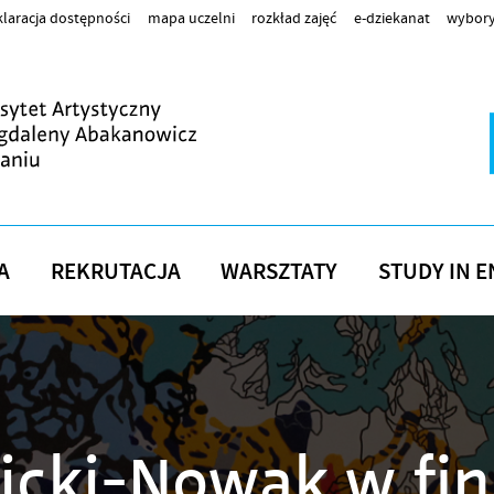
laracja dostępności
mapa uczelni
rozkład zajęć
e-dziekanat
wybory
A
REKRUTACJA
WARSZTATY
STUDY IN E
zbicki-Nowak w fi