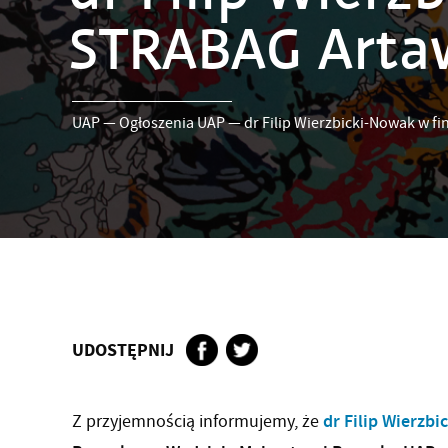
STRABAG Artaw
UAP
—
Ogłoszenia UAP
—
dr Filip Wierzbicki-Nowak w f
UDOSTĘPNIJ
dr Filip Wierzb
Z przyjemnością informujemy, że