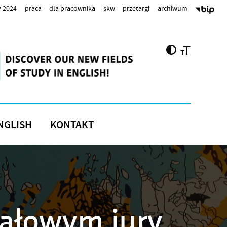
 2024
praca
dla pracownika
skw
przetargi
archiwum
NGLISH
KONTAKT
nałowym jury