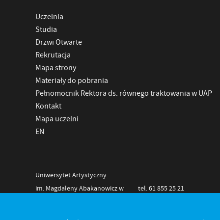
Uczelnia
Studia
Drzwi Otwarte
Rekrutacja
Mapa strony
Materiały do pobrania
Pełnomocnik Rektora ds. równego traktowania w UAP
Kontakt
Mapa uczelni
EN
Uniwersytet Artystyczny
im. Magdaleny Abakanowicz w
tel. 61 855 25 21
Poznaniu
NIP 778-11-28-625
Al. Marcinkowskiego 29
REGON 000275808