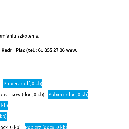
mianiu szkolenia.
adr i Płac (tel.: 61 855 27 06 wew.
Pobierz
(pdf, 0 kb)
acownikow
(doc, 0 kb)
Pobierz
(doc, 0 kb)
0 kb)
 kb)
docx, 0 kb)
Pobierz
(docx, 0 kb)