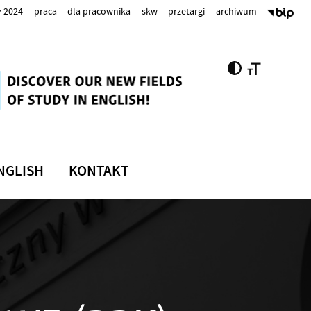
 2024
praca
dla pracownika
skw
przetargi
archiwum
NGLISH
KONTAKT