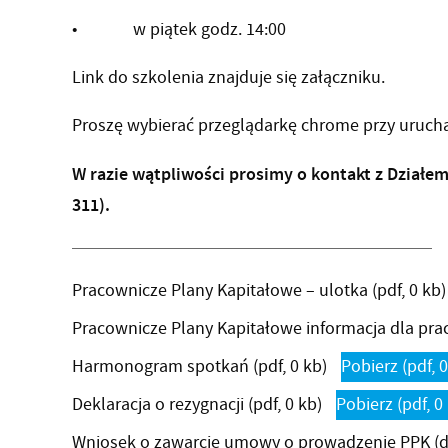
• w piątek godz. 14:00
Link do szkolenia znajduje się załączniku.
Proszę wybierać przeglądarkę chrome przy urucha
W razie wątpliwości prosimy o kontakt z Działem K
311).
Pracownicze Plany Kapitałowe – ulotka
(pdf, 0 kb)
Pracownicze Plany Kapitałowe informacja dla pr
Harmonogram spotkań
(pdf, 0 kb)
Pobierz
(pdf, 
Deklaracja o rezygnacji
(pdf, 0 kb)
Pobierz
(pdf, 0
Wniosek o zawarcie umowy o prowadzenie PPK
(