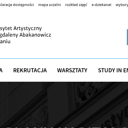
laracja dostępności
mapa uczelni
rozkład zajęć
e-dziekanat
wybory
A
REKRUTACJA
WARSZTATY
STUDY IN E