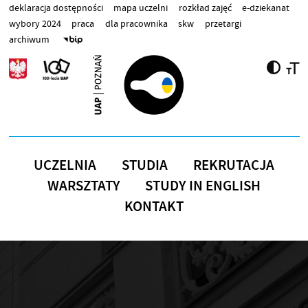
Przejdź do treści
deklaracja dostępności
mapa uczelni
rozkład zajęć
e-dziekanat
wybory 2024
praca
dla pracownika
skw
przetargi
archiwum
UCZELNIA
STUDIA
REKRUTACJA
WARSZTATY
STUDY IN ENGLISH
KONTAKT