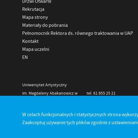
Drzwi Otwarte
Rekrutacja
Mapa strony
Materiały do pobrania
Pełnomocnik Rektora ds. równego traktowania w UAP
Kontakt
Mapa uczelni
EN
Uniwersytet Artystyczny
im. Magdaleny Abakanowicz w
tel. 61 855 25 21
Poznaniu
NIP 778-11-28-625
Al. Marcinkowskiego 29
REGON 000275808
W celach funkcjonalnych i statystycznych strona wykorzy
60-967 Poznań
Zaakceptuj używanie tych plików zgodnie z ustawieniami