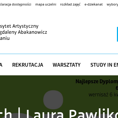
laracja dostępności
mapa uczelni
rozkład zajęć
e-dziekanat
wybory
A
REKRUTACJA
WARSZTATY
STUDY IN E
ch | Laura Pawlik