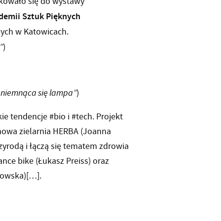
ikowało się do wystawy
demii Sztuk Pięknych
ych w Katowicach.
”
)
 niemnąca się lampa”
)
e tendencje #bio i #tech. Projekt
mowa zielarnia HERBA (Joanna
zyrodą i łączą się tematem zdrowia
nce bike (Łukasz Preiss) oraz
kowska)[…].