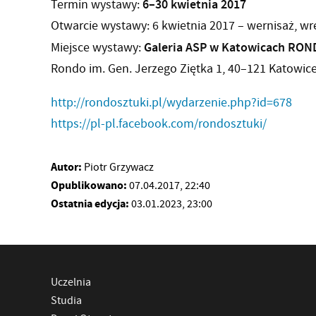
6–30 kwietnia 2017
Termin wystawy:
Otwarcie wystawy: 6 kwietnia 2017 – wernisaż, w
Galeria ASP w Katowicach RO
Miejsce wystawy:
Rondo im. Gen. Jerzego Ziętka 1, 40–121 Katowic
http://rondosztuki.pl/
wydarzenie.php?id=678
https://pl-pl.facebook.com/
rondosztuki/
Autor:
Piotr Grzywacz
Opublikowano:
07.04.2017, 22:40
Ostatnia edycja:
03.01.2023, 23:00
Uczelnia
Studia