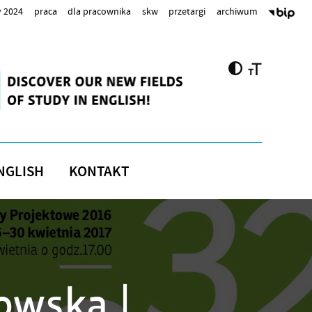
 2024
praca
dla pracownika
skw
przetargi
archiwum
NGLISH
KONTAKT
owska |