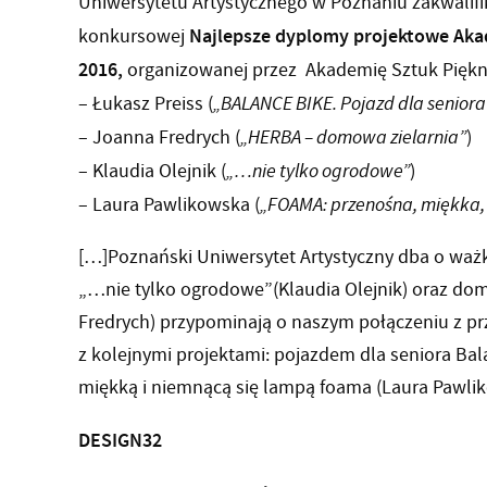
Uniwersytetu Artystycznego w Poznaniu zakwalif
Najlepsze dyplomy projektowe Aka
konkursowej
2016,
organizowanej przez
Akademię Sztuk Piękn
– Łukasz Preiss (
„BALANCE BIKE. Pojazd dla seniora
– Joanna Fredrych (
„HERBA – domowa zielarnia”
)
– Klaudia Olejnik (
„…nie tylko ogrodowe”
)
– Laura Pawlikowska (
„FOAMA: przenośna, miękka,
[…]Poznański Uniwersytet Artystyczny dba o ważki
„…nie tylko ogrodowe”(Klaudia Olejnik) oraz do
Fredrych) przypominają o naszym połączeniu z pr
z kolejnymi projektami: pojazdem dla seniora Bala
miękką i niemnącą się lampą foama (Laura Pawli
DESIGN32