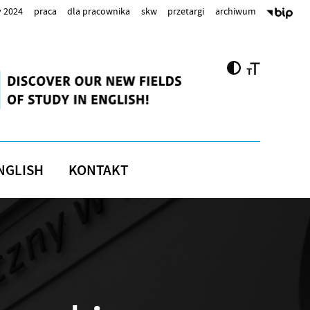
 2024
praca
dla pracownika
skw
przetargi
archiwum
NGLISH
KONTAKT