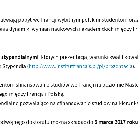
ułatwiają pobyt we Francji wybitnym polskim studentom ora
zenia dynamiki wymian naukowych i akademickich między Fra
 stypendialnymi
, których prezentacja, warunki kwalifikowa
e Stypendia (
http://www.institutfrancais.
pl/pl/prezentacja
).
entom sfinansowanie studiów we Francji na poziomie Maste
ego między Francją i Polską.
dialne pozwalające na sfinansowanie studiów na kierunkach
5 marca 2017 roku
 Podwójnego doktoratu można składać do