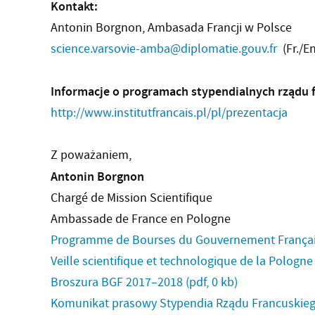
Kontakt:
Antonin Borgnon, Ambasada Francji w Polsce
science.varsovie-amba@
diplomatie.gouv.fr
(Fr./En
Informacje o programach stypendialnych rządu f
http://www.institutfrancais.
pl/pl/prezentacja
Z poważaniem,
Antonin Borgnon
Chargé de Mission Scientifique
Ambassade de France en Pologne
Programme de Bourses du Gouvernement França
Veille scientifique et technologique de la Pologne
Broszura BGF 2017–2018
(pdf, 0 kb)
Komunikat prasowy Stypendia Rządu Francuskie