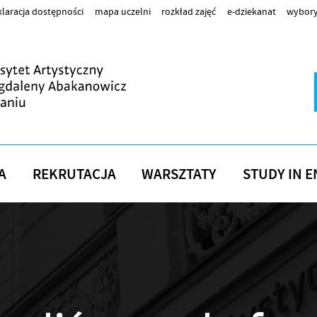
laracja dostępności
mapa uczelni
rozkład zajęć
e-dziekanat
wybory
A
REKRUTACJA
WARSZTATY
STUDY IN E