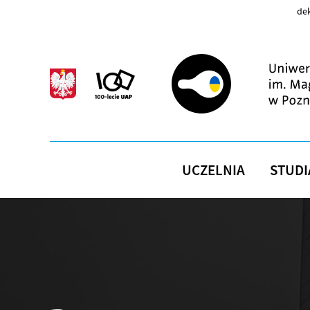
Przejdź do treści
dek
UCZELNIA
STUDI