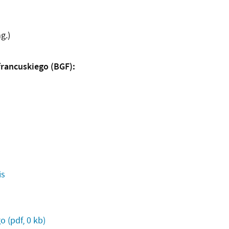
g.)
rancuskiego (BGF):
is
go
(pdf, 0 kb)