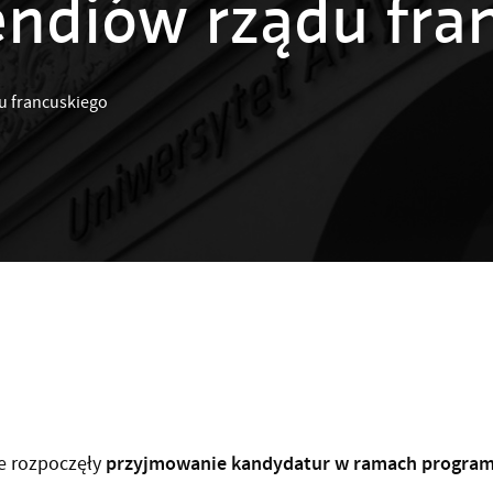
ndiów rządu fra
u francuskiego
przyjmowanie kandydatur w ramach programu
e rozpoczęły