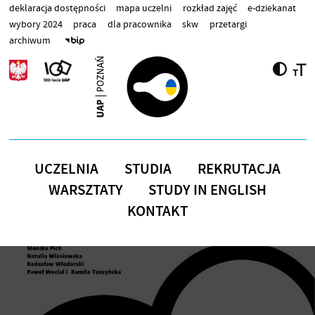
Przejdź do treści
deklaracja dostępności
mapa uczelni
rozkład zajęć
e-dziekanat
wybory 2024
praca
dla pracownika
skw
przetargi
archiwum
UCZELNIA
STUDIA
REKRUTACJA
WARSZTATY
STUDY IN ENGLISH
KONTAKT