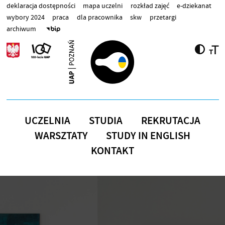
Przejdź do treści
deklaracja dostępności
mapa uczelni
rozkład zajęć
e-dziekanat
wybory 2024
praca
dla pracownika
skw
przetargi
archiwum
UCZELNIA
STUDIA
REKRUTACJA
WARSZTATY
STUDY IN ENGLISH
KONTAKT