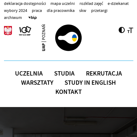
Przejdź do treści
deklaracja dostępności
mapa uczelni
rozkład zajęć
e-dziekanat
wybory 2024
praca
dla pracownika
skw
przetargi
archiwum
UCZELNIA
STUDIA
REKRUTACJA
WARSZTATY
STUDY IN ENGLISH
KONTAKT